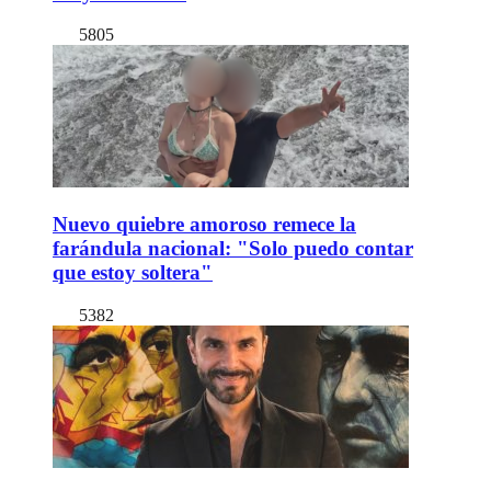
5805
Nuevo quiebre amoroso remece la
farándula nacional: "Solo puedo contar
que estoy soltera"
5382