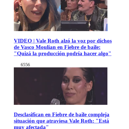
VIDEO | Vale Roth alzó la voz por dichos
de Vasco Moulian en Fiebre de baile:
"Quizá la producción podría hacer algo"
6556
Desclasifican en Fiebre de baile compleja
situación que atraviesa Vale Roth: "Está
muy afectada"