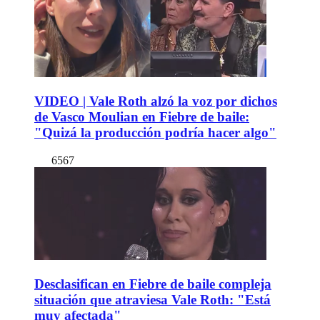
VIDEO | Vale Roth alzó la voz por dichos
de Vasco Moulian en Fiebre de baile:
"Quizá la producción podría hacer algo"
6567
Desclasifican en Fiebre de baile compleja
situación que atraviesa Vale Roth: "Está
muy afectada"