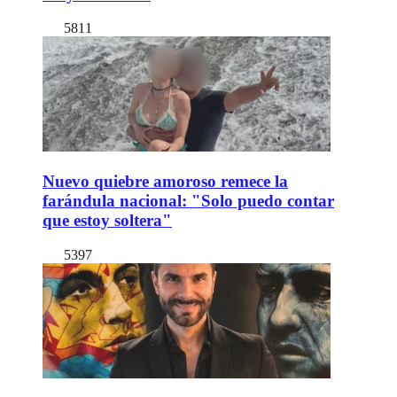
5811
Nuevo quiebre amoroso remece la
farándula nacional: "Solo puedo contar
que estoy soltera"
5397