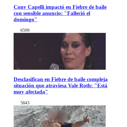
Cony Capelli impactó en Fiebre de baile
con sensible anuncio: "Falleció el
domingo"
6599
Desclasifican en Fiebre de baile compleja
situación que atraviesa Vale Roth: "Está
muy afectada"
5843