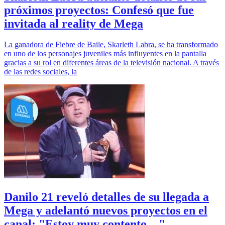
próximos proyectos: Confesó que fue
invitada al reality de Mega
La ganadora de Fiebre de Baile, Skarleth Labra, se ha transformado
en uno de los personajes juveniles más influyentes en la pantalla
gracias a su rol en diferentes áreas de la televisión nacional. A través
de las redes sociales, la
Danilo 21 reveló detalles de su llegada a
Mega y adelantó nuevos proyectos en el
canal: "Estoy muy contento ..."