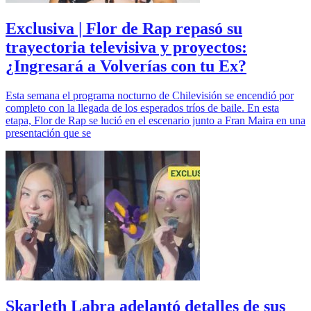
Exclusiva | Flor de Rap repasó su
trayectoria televisiva y proyectos:
¿Ingresará a Volverías con tu Ex?
Esta semana el programa nocturno de Chilevisión se encendió por
completo con la llegada de los esperados tríos de baile. En esta
etapa, Flor de Rap se lució en el escenario junto a Fran Maira en una
presentación que se
Skarleth Labra adelantó detalles de sus