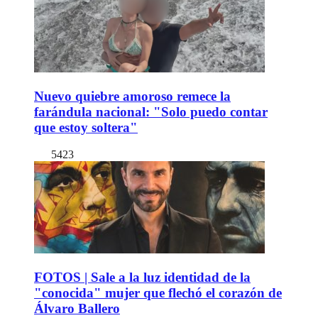
Nuevo quiebre amoroso remece la
farándula nacional: "Solo puedo contar
que estoy soltera"
5423
FOTOS | Sale a la luz identidad de la
"conocida" mujer que flechó el corazón de
Álvaro Ballero