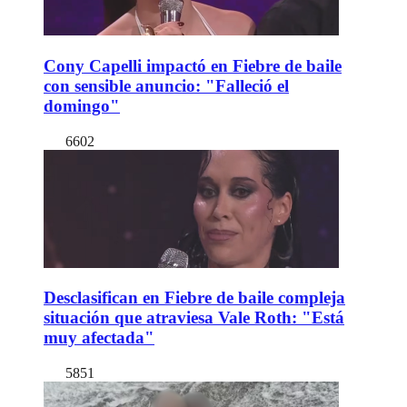
Cony Capelli impactó en Fiebre de baile
con sensible anuncio: "Falleció el
domingo"
6602
Desclasifican en Fiebre de baile compleja
situación que atraviesa Vale Roth: "Está
muy afectada"
5851