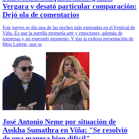
Vergara y desató particular comparación:
Dejó ola de comentarios
Este jueves se dio una de las noches más esperadas en el Festival de
Viña. Es que la parrilla prometía arte y emociones, además de
sorpresas y un esperado momento. Y tras la exitosa presentación de
Mon Laferte, que se
José Antonio Neme por situación de
Asskha Sumathra en Viña: "Se resolvió
de una manera bien difícil"