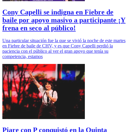
Cony Capelli se indigna en Fiebre de
baile por apoyo masivo a participante ¡Y
frena en seco al público!
Una particular situación fue la que se vivió la noche de este martes
en Fiebre de baile de CHV, y es que Cony Capelli perdió la
paciencia con el público al ver el gran apoyo que tenía su
competencia, estamos
Piare con P conquistó en la Quinta