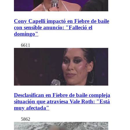
Cony Capelli impactó en Fiebre de baile
con sensible anuncio: "Falleció el
domingo"
6611
Desclasifican en Fiebre de baile compleja
situación que atraviesa Vale Roth: "Está
muy afectada"
5862