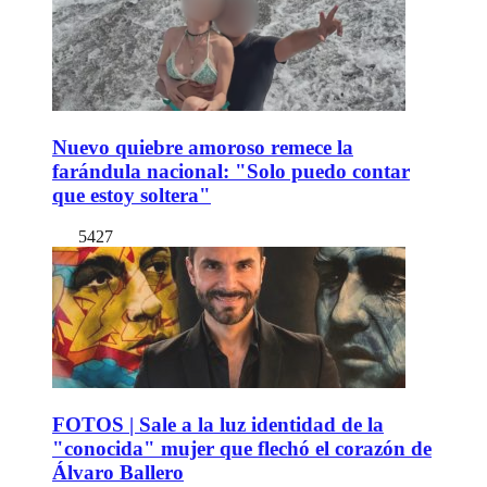
Nuevo quiebre amoroso remece la
farándula nacional: "Solo puedo contar
que estoy soltera"
5427
FOTOS | Sale a la luz identidad de la
"conocida" mujer que flechó el corazón de
Álvaro Ballero