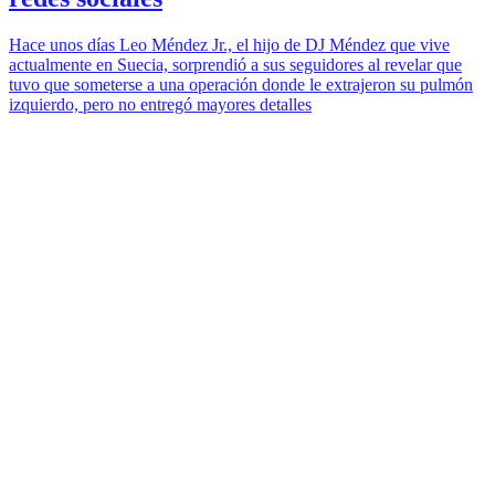
Hace unos días Leo Méndez Jr., el hijo de DJ Méndez que vive
actualmente en Suecia, sorprendió a sus seguidores al revelar que
tuvo que someterse a una operación donde le extrajeron su pulmón
izquierdo, pero no entregó mayores detalles