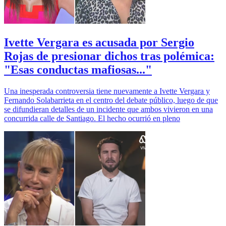
Ivette Vergara es acusada por Sergio
Rojas de presionar dichos tras polémica:
"Esas conductas mafiosas..."
Una inesperada controversia tiene nuevamente a Ivette Vergara y
Fernando Solabarrieta en el centro del debate público, luego de que
se difundieran detalles de un incidente que ambos vivieron en una
concurrida calle de Santiago. El hecho ocurrió en pleno