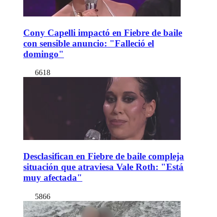
Cony Capelli impactó en Fiebre de baile
con sensible anuncio: "Falleció el
domingo"
6618
Desclasifican en Fiebre de baile compleja
situación que atraviesa Vale Roth: "Está
muy afectada"
5866