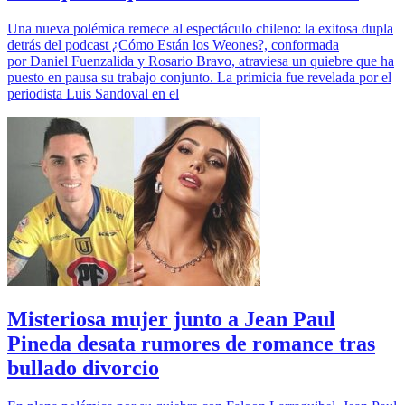
Una nueva polémica remece al espectáculo chileno: la exitosa dupla
detrás del podcast ¿Cómo Están los Weones?, conformada
por Daniel Fuenzalida y Rosario Bravo, atraviesa un quiebre que ha
puesto en pausa su trabajo conjunto. La primicia fue revelada por el
periodista Luis Sandoval en el
Misteriosa mujer junto a Jean Paul
Pineda desata rumores de romance tras
bullado divorcio