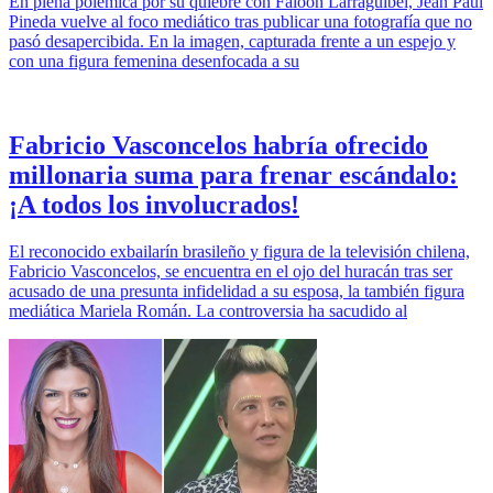
En plena polémica por su quiebre con Faloon Larraguibel, Jean Paul
Pineda vuelve al foco mediático tras publicar una fotografía que no
pasó desapercibida. En la imagen, capturada frente a un espejo y
con una figura femenina desenfocada a su
Fabricio Vasconcelos habría ofrecido
millonaria suma para frenar escándalo:
¡A todos los involucrados!
El reconocido exbailarín brasileño y figura de la televisión chilena,
Fabricio Vasconcelos, se encuentra en el ojo del huracán tras ser
acusado de una presunta infidelidad a su esposa, la también figura
mediática Mariela Román. La controversia ha sacudido al