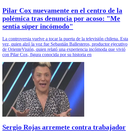
Pilar Cox nuevamente en el centro de la
polémica tras denuncia por acoso: "Me
sentía súper incómodo"
La controversia vuelve a tocar la puerta de la televisión chilena. Esta
vez, quien alzó la voz fue Sebastián Ballesteros, productor ejecutivo
de OrienteVisión, quien relató una experiencia incómoda que vivió
con Pilar Cox, figura conocida por su historia en
Sergio Rojas arremete contra trabajador