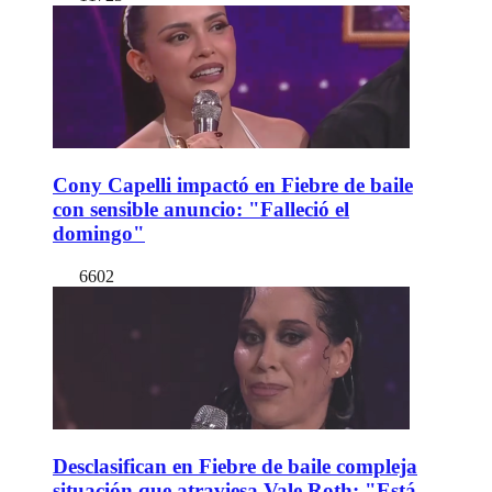
Cony Capelli impactó en Fiebre de baile
con sensible anuncio: "Falleció el
domingo"
6602
Desclasifican en Fiebre de baile compleja
situación que atraviesa Vale Roth: "Está