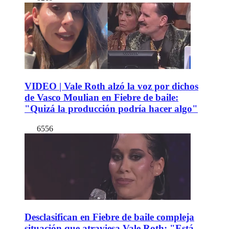
VIDEO | Vale Roth alzó la voz por dichos
de Vasco Moulian en Fiebre de baile:
"Quizá la producción podría hacer algo"
6556
Desclasifican en Fiebre de baile compleja
situación que atraviesa Vale Roth: "Está