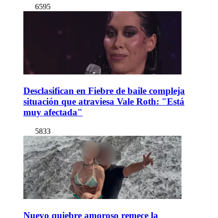
6595
Desclasifican en Fiebre de baile compleja
situación que atraviesa Vale Roth: "Está
muy afectada"
5833
Nuevo quiebre amoroso remece la