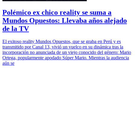
Polémico ex chico reality se suma a
Mundos Opuestos: Llevaba años alejado
de la TV
El exitoso reality Mundos Opuestos, que se graba en Perú y es
transmitido por Canal 13, vivió un vuelco en su dinámica tras la
incorporación no anunciada de un viejo conocido del género: Mario
Ortega, popularmente apodado Súper Mario. Mientras la audiencia
aún se