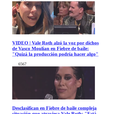
VIDEO | Vale Roth alzó la voz por dichos
de Vasco Moulian en Fiebre de baile:
"Quizá la producción podría hacer algo"
6567
Desclasifican en Fiebre de baile compleja
situación que atraviesa Vale Roth: "Está