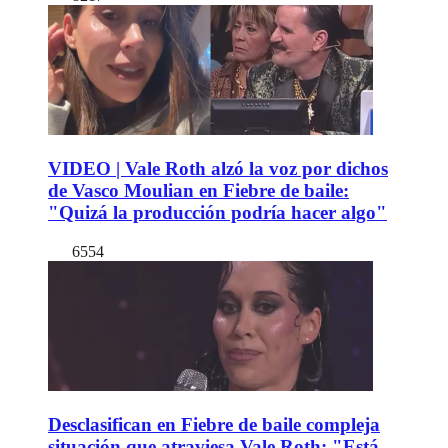
VIDEO | Vale Roth alzó la voz por dichos
de Vasco Moulian en Fiebre de baile:
"Quizá la producción podría hacer algo"
6554
Desclasifican en Fiebre de baile compleja
situación que atraviesa Vale Roth: "Está