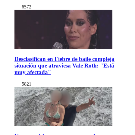
6572
Desclasifican en Fiebre de baile compleja
situación que atraviesa Vale Roth: "Está
muy afectada"
5821