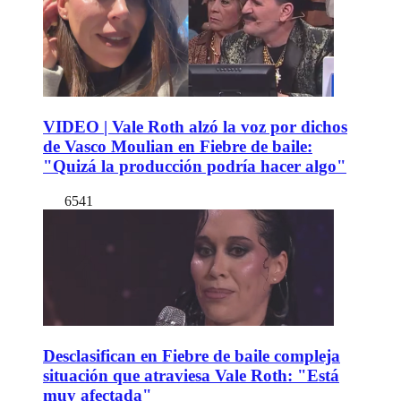
VIDEO | Vale Roth alzó la voz por dichos
de Vasco Moulian en Fiebre de baile:
"Quizá la producción podría hacer algo"
6541
Desclasifican en Fiebre de baile compleja
situación que atraviesa Vale Roth: "Está
muy afectada"