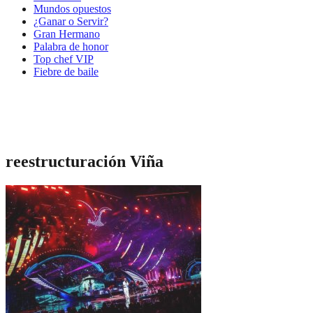
Mundos opuestos
¿Ganar o Servir?
Gran Hermano
Palabra de honor
Top chef VIP
Fiebre de baile
reestructuración Viña