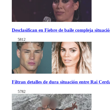
Desclasifican en Fiebre de baile compleja situac
5812
Filtran detalles de dura situación entre Rai Cer
5782