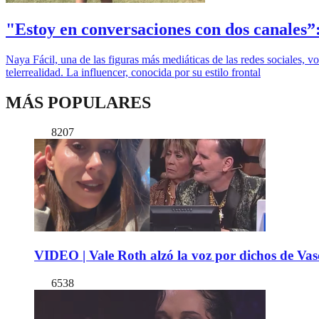
"Estoy en conversaciones con dos canales”: 
Naya Fácil, una de las figuras más mediáticas de las redes sociales, v
telerrealidad. La influencer, conocida por su estilo frontal
MÁS POPULARES
8207
VIDEO | Vale Roth alzó la voz por dichos de Vas
6538