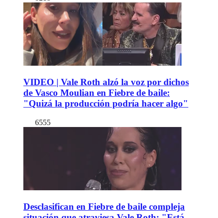
VIDEO | Vale Roth alzó la voz por dichos
de Vasco Moulian en Fiebre de baile:
"Quizá la producción podría hacer algo"
6555
Desclasifican en Fiebre de baile compleja
situación que atraviesa Vale Roth: "Está