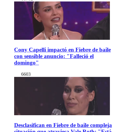
Cony Capelli impactó en Fiebre de baile
con sensible anuncio: "Falleció el
domingo"
6603
Desclasifican en Fiebre de baile compleja
situación que atraviesa Vale Roth: "Está