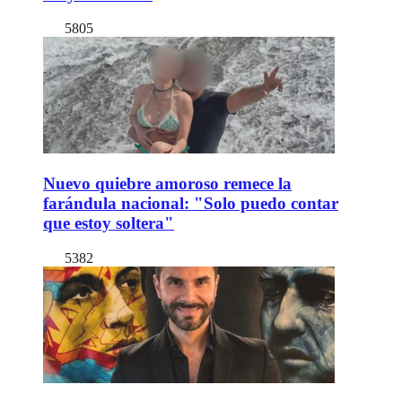
5805
Nuevo quiebre amoroso remece la
farándula nacional: "Solo puedo contar
que estoy soltera"
5382