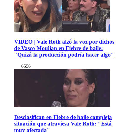
VIDEO | Vale Roth alzó la voz por dichos
de Vasco Moulian en Fiebre de baile:
"Quizá la producción podría hacer algo"
6556
Desclasifican en Fiebre de baile compleja
situación que atraviesa Vale Roth: "Está
muy afectada"