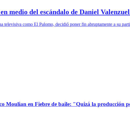
 en medio del escándalo de Daniel Valenzue
a televisiva como El Palomo, decidió poner fin abruptamente a su par
co Moulian en Fiebre de baile: "Quizá la producción p