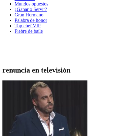
Mundos opuestos
¿Ganar o Servir?
Gran Hermano
Palabra de honor
Top chef VIP
Fiebre de baile
renuncia en televisión