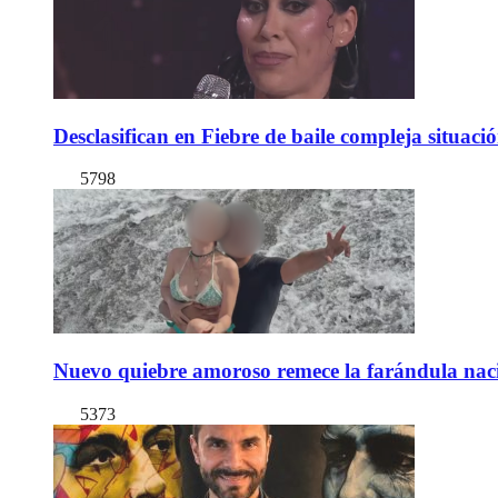
Desclasifican en Fiebre de baile compleja situac
5798
Nuevo quiebre amoroso remece la farándula naci
5373