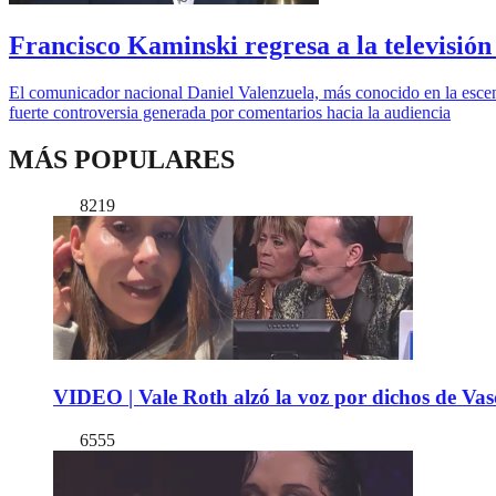
Francisco Kaminski regresa a la televisión
El comunicador nacional Daniel Valenzuela, más conocido en la escen
fuerte controversia generada por comentarios hacia la audiencia
MÁS POPULARES
8219
VIDEO | Vale Roth alzó la voz por dichos de Vas
6555