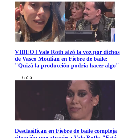
VIDEO | Vale Roth alzó la voz por dichos
de Vasco Moulian en Fiebre de baile:
"Quizá la producción podría hacer algo"
6556
Desclasifican en Fiebre de baile compleja
situación que atraviesa Vale Roth: "Está