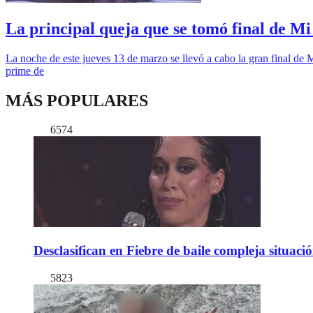
La principal queja que se tomó final de M
La noche de este jueves 13 de marzo se llevó a cabo la gran final de 
prime de
MÁS POPULARES
6574
Desclasifican en Fiebre de baile compleja situac
5823