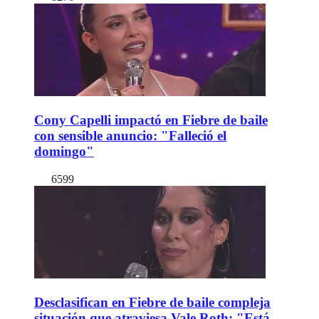
Cony Capelli impactó en Fiebre de baile
con sensible anuncio: "Falleció el
domingo"
6599
Desclasifican en Fiebre de baile compleja
situación que atraviesa Vale Roth: "Está