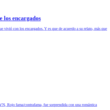
e los encargados
ue vivió con los encargados. Y es que de acuerdo a su relato, más que
 TVN, Rojo fama/contrafama, fue sorprendida con una romántica