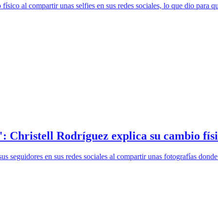
 físico al compartir unas selfies en sus redes sociales, lo que dio para
": Christell Rodríguez explica su cambio fís
us seguidores en sus redes sociales al compartir unas fotografías donde