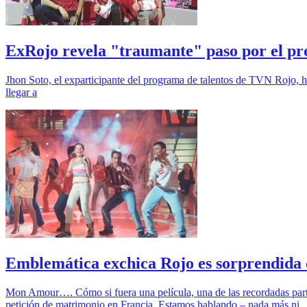
ExRojo revela "traumante" paso por el pro
Jhon Soto, el exparticipante del programa de talentos de TVN Rojo, ha
llegar a
Emblemática exchica Rojo es sorprendida 
Mon Amour…. Cómo si fuera una película, una de las recordadas part
petición de matrimonio en Francia. Estamos hablando – nada más ni