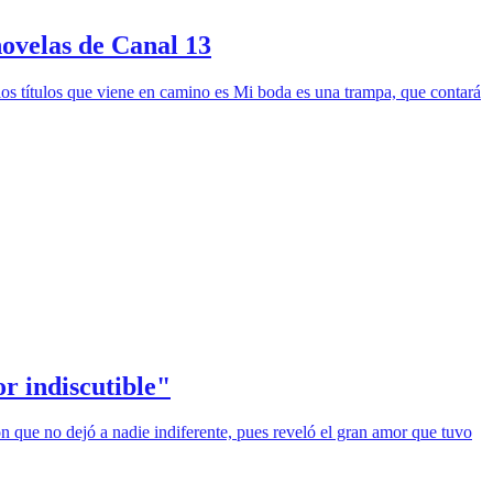
novelas de Canal 13
los títulos que viene en camino es Mi boda es una trampa, que contará
r indiscutible"
ón que no dejó a nadie indiferente, pues reveló el gran amor que tuvo