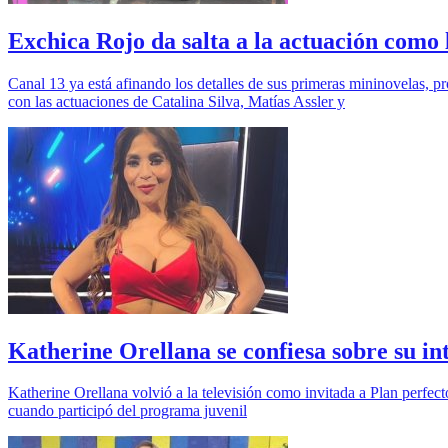
Exchica Rojo da salta a la actuación como 
Canal 13 ya está afinando los detalles de sus primeras mininovelas, p
con las actuaciones de Catalina Silva, Matías Assler y
Katherine Orellana se confiesa sobre su i
Katherine Orellana volvió a la televisión como invitada a Plan perfect
cuando participó del programa juvenil