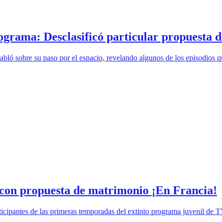
grama: Desclasificó particular propuesta d
bló sobre su paso por el espacio, revelando algunos de los episodios q
con propuesta de matrimonio ¡En Francia!
icipantes de las primeras temporadas del extinto programa juvenil de