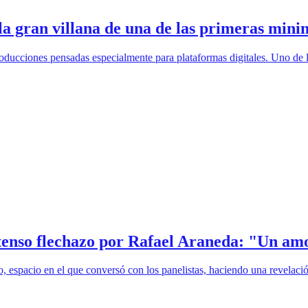
la gran villana de una de las primeras mini
roducciones pensadas especialmente para plataformas digitales. Uno de 
ntenso flechazo por Rafael Araneda: "Un amo
o, espacio en el que conversó con los panelistas, haciendo una revelaci