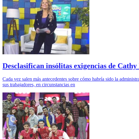
Desclasifican insólitas exigencias de Cath
Cada vez salen más antecedentes sobre cómo habría sido la administra
sus trabajadores, en circunstancias en