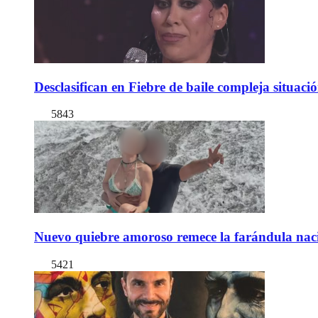
Desclasifican en Fiebre de baile compleja situac
5843
Nuevo quiebre amoroso remece la farándula naci
5421