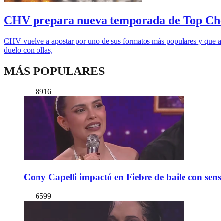
CHV prepara nueva temporada de Top Che
CHV vuelve a apostar por uno de sus formatos más populares y que arr
duelo con ollas,
MÁS POPULARES
8916
Cony Capelli impactó en Fiebre de baile con sen
6599