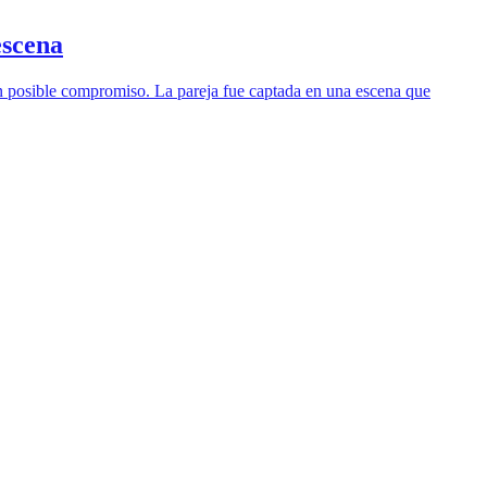
escena
un posible compromiso. La pareja fue captada en una escena que