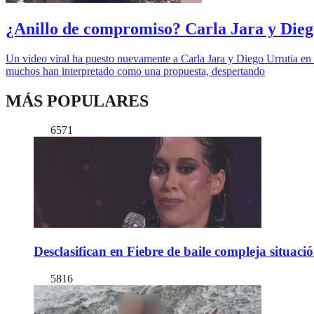
¿Anillo de compromiso? Carla Jara y Dieg
Un video viral ha puesto nuevamente a Carla Jara y Diego Urrutia en 
muchos han interpretado como una propuesta, despertando
MÁS POPULARES
6571
Desclasifican en Fiebre de baile compleja situac
5816