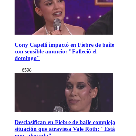
Cony Capelli impactó en Fiebre de baile
con sensible anuncio: "Falleció el
domingo"
6598
Desclasifican en Fiebre de baile compleja
situación que atraviesa Vale Roth: "Está
muy afectada"