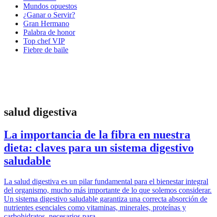
Mundos opuestos
¿Ganar o Servir?
Gran Hermano
Palabra de honor
Top chef VIP
Fiebre de baile
salud digestiva
La importancia de la fibra en nuestra
dieta: claves para un sistema digestivo
saludable
La salud digestiva es un pilar fundamental para el bienestar integral
del organismo, mucho más importante de lo que solemos considerar.
Un sistema digestivo saludable garantiza una correcta absorción de
nutrientes esenciales como vitaminas, minerales, proteínas y
carbohidratos, necesarios para