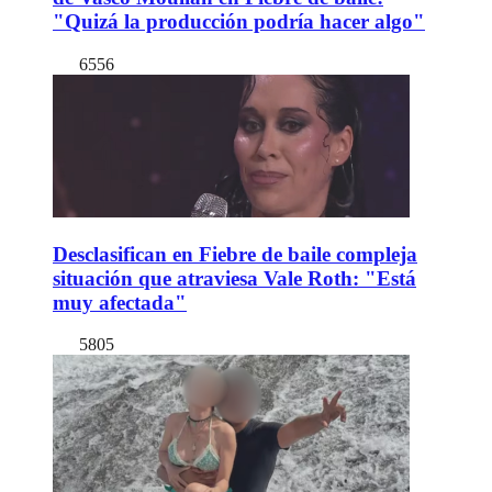
"Quizá la producción podría hacer algo"
6556
Desclasifican en Fiebre de baile compleja
situación que atraviesa Vale Roth: "Está
muy afectada"
5805