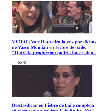
VIDEO | Vale Roth alzó la voz por dichos
de Vasco Moulian en Fiebre de baile:
"Quizá la producción podría hacer algo"
6548
Desclasifican en Fiebre de baile compleja
situación que atraviesa Vale Roth: "Está