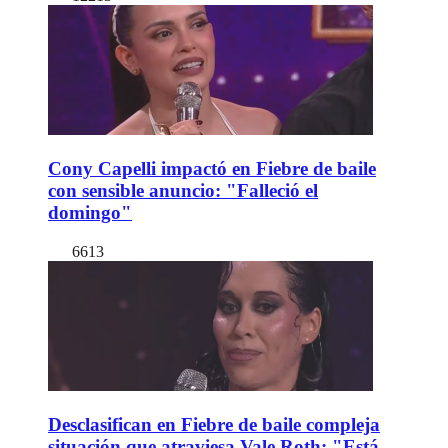
Cony Capelli impactó en Fiebre de baile
con sensible anuncio: "Falleció el
domingo"
6613
Desclasifican en Fiebre de baile compleja
situación que atraviesa Vale Roth: "Está