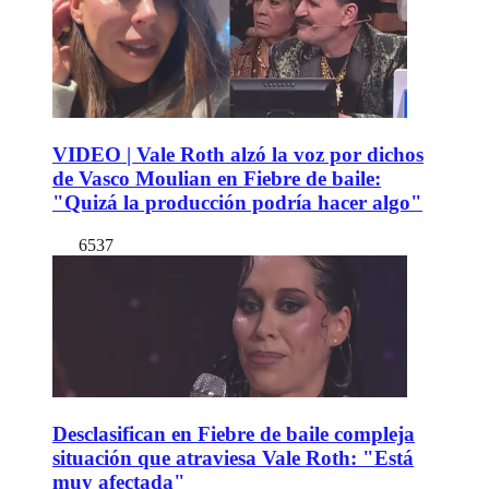
VIDEO | Vale Roth alzó la voz por dichos
de Vasco Moulian en Fiebre de baile:
"Quizá la producción podría hacer algo"
6537
Desclasifican en Fiebre de baile compleja
situación que atraviesa Vale Roth: "Está
muy afectada"