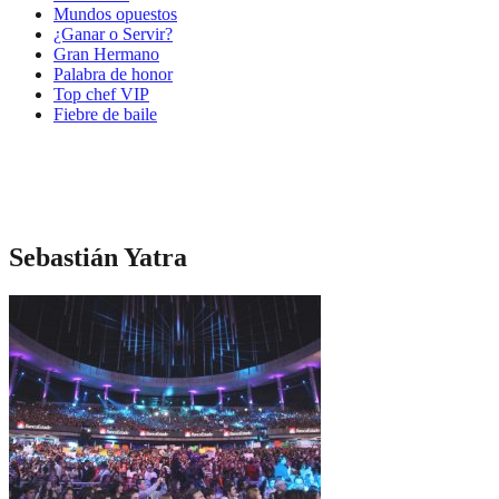
Mundos opuestos
¿Ganar o Servir?
Gran Hermano
Palabra de honor
Top chef VIP
Fiebre de baile
Sebastián Yatra