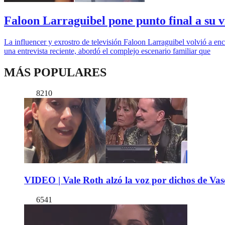
Faloon Larraguibel pone punto final a su 
La influencer y exrostro de televisión Faloon Larraguibel volvió a enc
una entrevista reciente, abordó el complejo escenario familiar que
MÁS POPULARES
8210
VIDEO | Vale Roth alzó la voz por dichos de Vas
6541