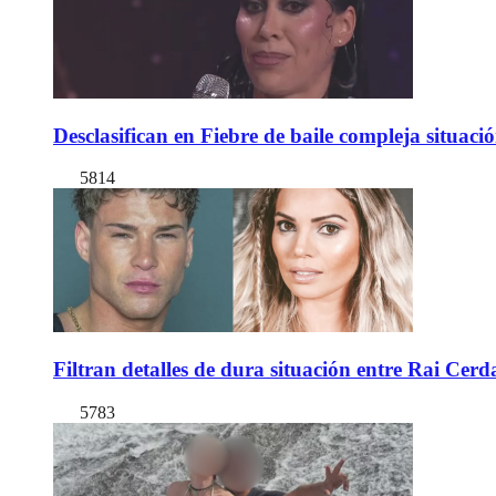
Desclasifican en Fiebre de baile compleja situac
5814
Filtran detalles de dura situación entre Rai Cer
5783