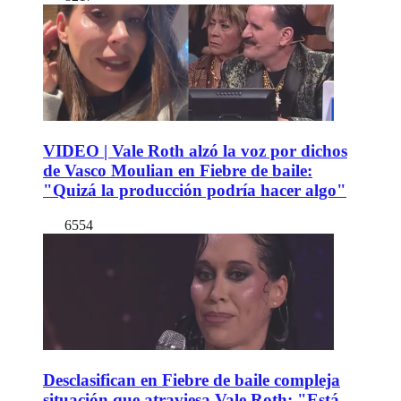
VIDEO | Vale Roth alzó la voz por dichos
de Vasco Moulian en Fiebre de baile:
"Quizá la producción podría hacer algo"
6554
Desclasifican en Fiebre de baile compleja
situación que atraviesa Vale Roth: "Está