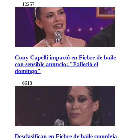
12257
Cony Capelli impactó en Fiebre de baile
con sensible anuncio: "Falleció el
domingo"
6618
Desclasifican en Fiebre de baile compleja