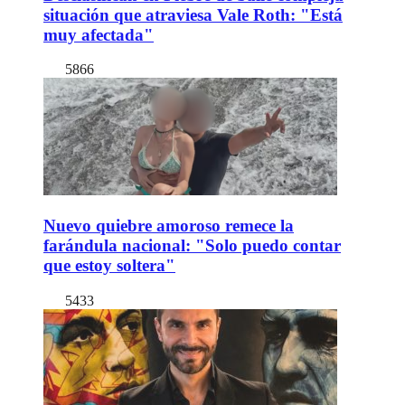
situación que atraviesa Vale Roth: "Está
muy afectada"
5866
Nuevo quiebre amoroso remece la
farándula nacional: "Solo puedo contar
que estoy soltera"
5433