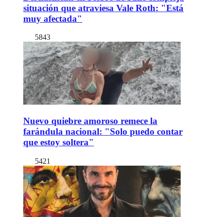
situación que atraviesa Vale Roth: "Está
muy afectada"
5843
Nuevo quiebre amoroso remece la
farándula nacional: "Solo puedo contar
que estoy soltera"
5421