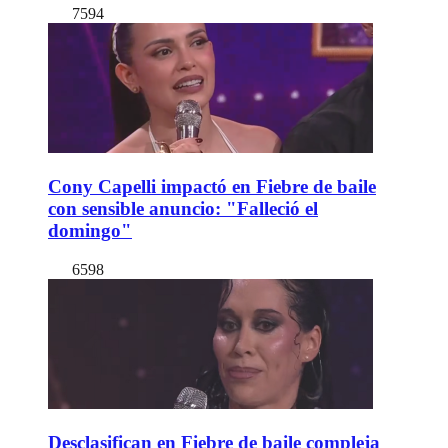
7594
Cony Capelli impactó en Fiebre de baile
con sensible anuncio: "Falleció el
domingo"
6598
Desclasifican en Fiebre de baile compleja