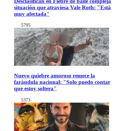
Desclasifican en Fiebre de baile compleja
situación que atraviesa Vale Roth: "Está
muy afectada"
5795
Nuevo quiebre amoroso remece la
farándula nacional: "Solo puedo contar
que estoy soltera"
5373