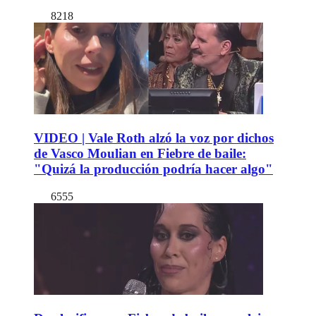
8218
VIDEO | Vale Roth alzó la voz por dichos
de Vasco Moulian en Fiebre de baile:
"Quizá la producción podría hacer algo"
6555