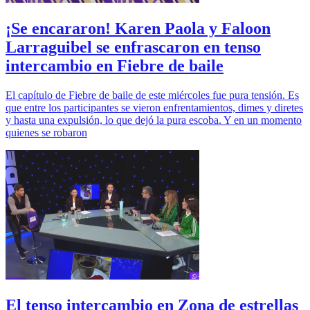
¡Se encararon! Karen Paola y Faloon
Larraguibel se enfrascaron en tenso
intercambio en Fiebre de baile
El capítulo de Fiebre de baile de este miércoles fue pura tensión. Es
que entre los participantes se vieron enfrentamientos, dimes y diretes
y hasta una expulsión, lo que dejó la pura escoba. Y en un momento
quienes se robaron
El tenso intercambio en Zona de estrellas