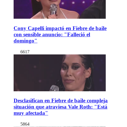
Cony Capelli impactó en Fiebre de baile
con sensible anuncio: "Falleció el
domingo"
6617
Desclasifican en Fiebre de baile compleja
situación que atraviesa Vale Roth: "Está
muy afectada"
5864