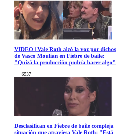
VIDEO | Vale Roth alzó la voz por dichos
de Vasco Moulian en Fiebre de baile:
"Quizá la producción podría hacer algo"
6537
Desclasifican en Fiebre de baile compleja
situación que atraviesa Vale Roth: "Está