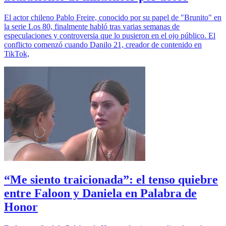
El actor chileno Pablo Freire, conocido por su papel de "Brunito" en
la serie Los 80, finalmente habló tras varias semanas de
especulaciones y controversia que lo pusieron en el ojo público. El
conflicto comenzó cuando Danilo 21, creador de contenido en
TikTok,
“Me siento traicionada”: el tenso quiebre
entre Faloon y Daniela en Palabra de
Honor