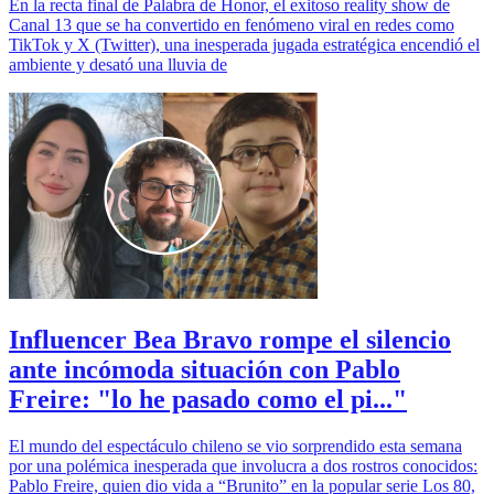
En la recta final de Palabra de Honor, el exitoso reality show de
Canal 13 que se ha convertido en fenómeno viral en redes como
TikTok y X (Twitter), una inesperada jugada estratégica encendió el
ambiente y desató una lluvia de
Influencer Bea Bravo rompe el silencio
ante incómoda situación con Pablo
Freire: "lo he pasado como el pi..."
El mundo del espectáculo chileno se vio sorprendido esta semana
por una polémica inesperada que involucra a dos rostros conocidos:
Pablo Freire, quien dio vida a “Brunito” en la popular serie Los 80,