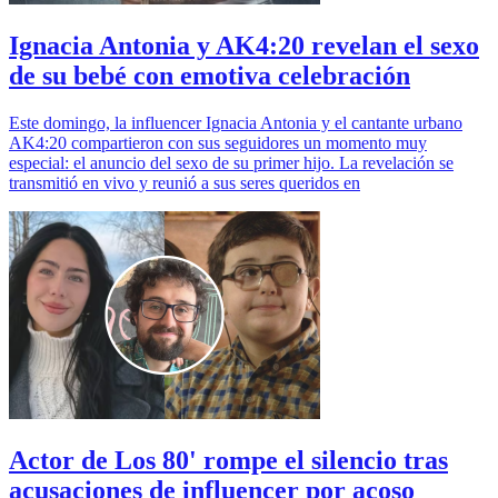
Ignacia Antonia y AK4:20 revelan el sexo
de su bebé con emotiva celebración
Este domingo, la influencer Ignacia Antonia y el cantante urbano
AK4:20 compartieron con sus seguidores un momento muy
especial: el anuncio del sexo de su primer hijo. La revelación se
transmitió en vivo y reunió a sus seres queridos en
Actor de Los 80' rompe el silencio tras
acusaciones de influencer por acoso