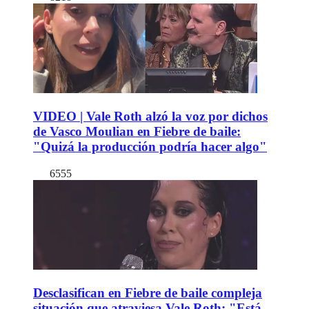
VIDEO | Vale Roth alzó la voz por dichos
de Vasco Moulian en Fiebre de baile:
"Quizá la producción podría hacer algo"
6555
Desclasifican en Fiebre de baile compleja
situación que atraviesa Vale Roth: "Está