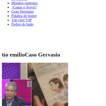
Mundos opuestos
¿Ganar o Servir?
Gran Hermano
Palabra de honor
Top chef VIP
Fiebre de baile
tío emilioCaso Gervasio