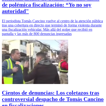
de polémica fiscalización: “Yo no soy
autoridad"
El periodista Tomás Cancino vuelve al centro de la atención pública
tras una cobertura en directo que terminó de forma violenta durante
una fiscalización vehicular. Más allá del golpe que recibió en
pantalla y las más de 800 denuncias ingresadas
Cientos de denuncias: Los coletazos tras
controversial despacho de Tomás Cancino
en fiscalizaciones