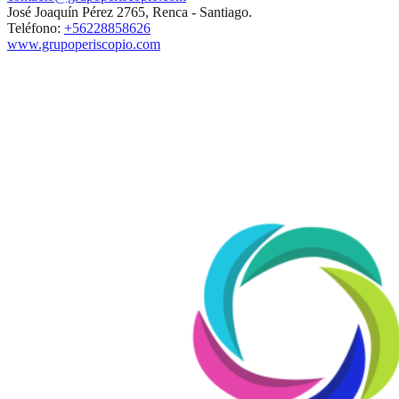
José Joaquín Pérez 2765, Renca - Santiago.
Teléfono:
+56228858626
www.grupoperiscopio.com