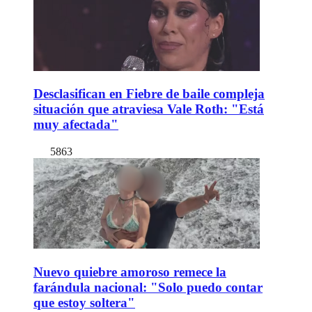
Desclasifican en Fiebre de baile compleja
situación que atraviesa Vale Roth: "Está
muy afectada"
5863
Nuevo quiebre amoroso remece la
farándula nacional: "Solo puedo contar
que estoy soltera"