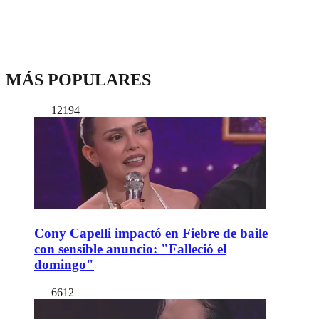
MÁS POPULARES
12194
Cony Capelli impactó en Fiebre de baile
con sensible anuncio: "Falleció el
domingo"
6612