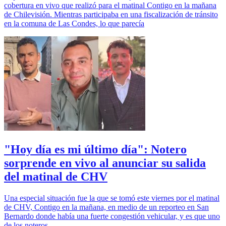
cobertura en vivo que realizó para el matinal Contigo en la mañana
de Chilevisión. Mientras participaba en una fiscalización de tránsito
en la comuna de Las Condes, lo que parecía
"Hoy día es mi último día": Notero
sorprende en vivo al anunciar su salida
del matinal de CHV
Una especial situación fue la que se tomó este viernes por el matinal
de CHV, Contigo en la mañana, en medio de un reporteo en San
Bernardo donde había una fuerte congestión vehicular, y es que uno
de los noteros