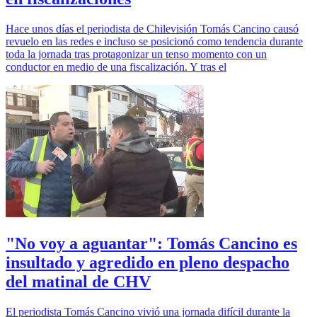
Hace unos días el periodista de Chilevisión Tomás Cancino causó
revuelo en las redes e incluso se posicionó como tendencia durante
toda la jornada tras protagonizar un tenso momento con un
conductor en medio de una fiscalización. Y tras el
"No voy a aguantar": Tomás Cancino es
insultado y agredido en pleno despacho
del matinal de CHV
El periodista Tomás Cancino vivió una jornada difícil durante la