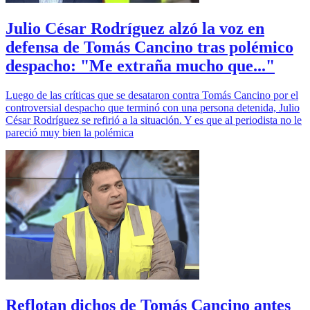
Julio César Rodríguez alzó la voz en
defensa de Tomás Cancino tras polémico
despacho: "Me extraña mucho que..."
Luego de las críticas que se desataron contra Tomás Cancino por el
controversial despacho que terminó con una persona detenida, Julio
César Rodríguez se refirió a la situación. Y es que al periodista no le
pareció muy bien la polémica
Reflotan dichos de Tomás Cancino antes