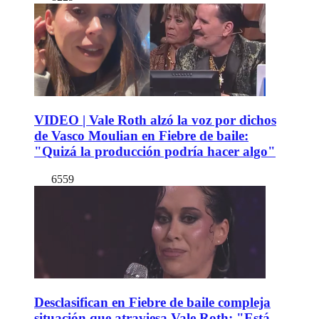
VIDEO | Vale Roth alzó la voz por dichos
de Vasco Moulian en Fiebre de baile:
"Quizá la producción podría hacer algo"
6559
Desclasifican en Fiebre de baile compleja
situación que atraviesa Vale Roth: "Está