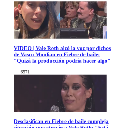
VIDEO | Vale Roth alzó la voz por dichos
de Vasco Moulian en Fiebre de baile:
"Quizá la producción podría hacer algo"
6571
Desclasifican en Fiebre de baile compleja
situación que atraviesa Vale Roth: "Está