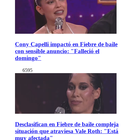
Cony Capelli impactó en Fiebre de baile
con sensible anuncio: "Falleció el
domingo"
6595
Desclasifican en Fiebre de baile compleja
situación que atraviesa Vale Roth: "Está
muy afectada"