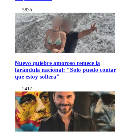
5835
Nuevo quiebre amoroso remece la
farándula nacional: "Solo puedo contar
que estoy soltera"
5417