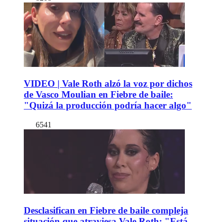
VIDEO | Vale Roth alzó la voz por dichos
de Vasco Moulian en Fiebre de baile:
"Quizá la producción podría hacer algo"
6541
Desclasifican en Fiebre de baile compleja
situación que atraviesa Vale Roth: "Está