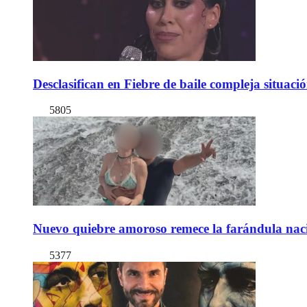
Desclasifican en Fiebre de baile compleja situac
5805
Nuevo quiebre amoroso remece la farándula naci
5377