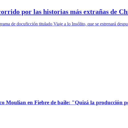
corrido por las historias más extrañas de Ch
ama de docuficción titulado Viaje a lo Insólito, que se estrenará desp
co Moulian en Fiebre de baile: "Quizá la producción p