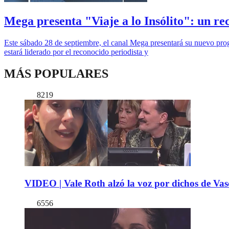
Mega presenta "Viaje a lo Insólito": un re
Este sábado 28 de septiembre, el canal Mega presentará su nuevo progr
estará liderado por el reconocido periodista y
MÁS POPULARES
8219
VIDEO | Vale Roth alzó la voz por dichos de Vas
6556