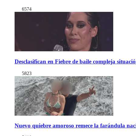
6574
Desclasifican en Fiebre de baile compleja situac
5823
Nuevo quiebre amoroso remece la farándula naci