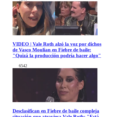
VIDEO | Vale Roth alzó la voz por dichos
de Vasco Moulian en Fiebre de baile:
"Quizá la producción podría hacer algo"
6542
Desclasifican en Fiebre de baile compleja
situación que atraviesa Vale Roth: "Está