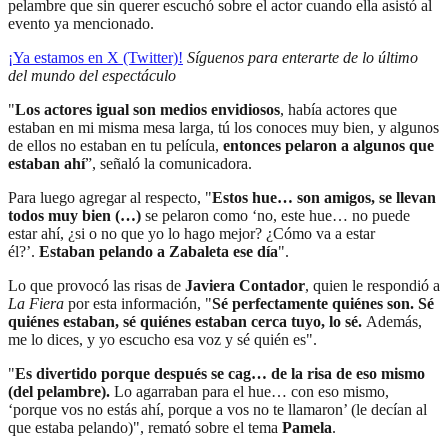
pelambre que sin querer escuchó sobre el actor cuando ella asistó al
evento ya mencionado.
¡Ya estamos en X (Twitter)!
Síguenos para enterarte de lo último
del mundo del espectáculo
"
Los actores igual son medios envidiosos
, había actores que
estaban en mi misma mesa larga, tú los conoces muy bien, y algunos
de ellos no estaban en tu película,
entonces pelaron a algunos que
estaban ahí
”, señaló la comunicadora.
Para luego agregar al respecto, "
Estos hue… son amigos, se llevan
todos muy bien (…)
se pelaron como ‘no, este hue… no puede
estar ahí, ¿si o no que yo lo hago mejor? ¿Cómo va a estar
él?’.
Estaban pelando a Zabaleta ese día
".
Lo que provocó las risas de
Javiera Contador
, quien le respondió a
La Fiera
por esta información, "
Sé perfectamente quiénes son. Sé
quiénes estaban, sé quiénes estaban cerca tuyo, lo sé.
Además,
me lo dices, y yo escucho esa voz y sé quién es".
"
Es divertido porque después se cag… de la risa de eso mismo
(del pelambre).
Lo agarraban para el hue… con eso mismo,
‘porque vos no estás ahí, porque a vos no te llamaron’ (le decían al
que estaba pelando)", remató sobre el tema
Pamela
.