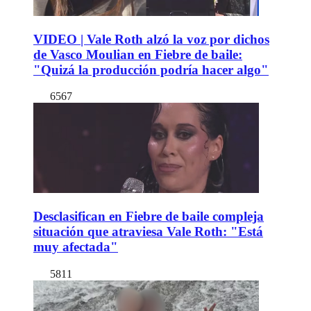
VIDEO | Vale Roth alzó la voz por dichos
de Vasco Moulian en Fiebre de baile:
"Quizá la producción podría hacer algo"
6567
Desclasifican en Fiebre de baile compleja
situación que atraviesa Vale Roth: "Está
muy afectada"
5811