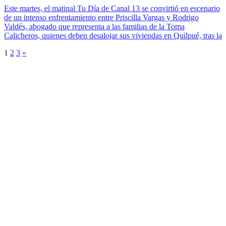
Este martes, el matinal Tu Día de Canal 13 se convirtió en escenario
de un intenso enfrentamiento entre Priscilla Vargas y Rodrigo
Valdés, abogado que representa a las familias de la Toma
Calicheros, quienes deben desalojar sus viviendas en Quilpué, tras la
1
2
3
»