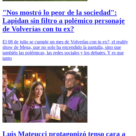
"Nos mostró lo peor de la sociedad":
Lapidan sin filtro a polémico personaje
de Volverías con tu ex?
El 08 de julio se cumple un mes de Volverías con tu ex?, el reality
show de Mega, que no solo ha encendido la pantalla, sino que
también las polémicas, las redes sociales y los debates. Y es que
tanto
Luis Mateucci protagonizó tenso cara a