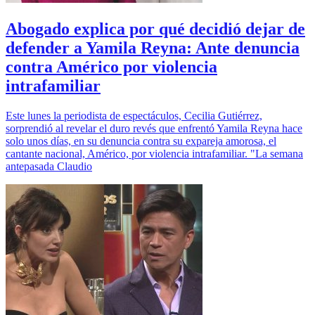
Abogado explica por qué decidió dejar de
defender a Yamila Reyna: Ante denuncia
contra Américo por violencia
intrafamiliar
Este lunes la periodista de espectáculos, Cecilia Gutiérrez,
sorprendió al revelar el duro revés que enfrentó Yamila Reyna hace
solo unos días, en su denuncia contra su expareja amorosa, el
cantante nacional, Américo, por violencia intrafamiliar. "La semana
antepasada Claudio