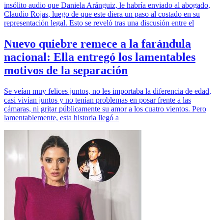
insólito audio que Daniela Aránguiz, le habría enviado al abogado,
Claudio Rojas, luego de que este diera un paso al costado en su
representación legal. Esto se reveló tras una discusión entre el
Nuevo quiebre remece a la farándula
nacional: Ella entregó los lamentables
motivos de la separación
Se veían muy felices juntos, no les importaba la diferencia de edad,
casi vivían juntos y no tenían problemas en posar frente a las
cámaras, ni gritar públicamente su amor a los cuatro vientos. Pero
lamentablemente, esta historia llegó a