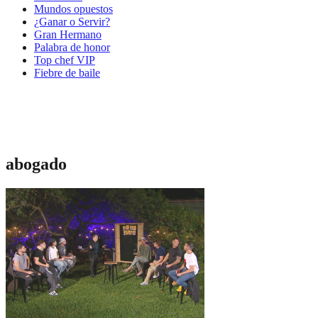
Mundos opuestos
¿Ganar o Servir?
Gran Hermano
Palabra de honor
Top chef VIP
Fiebre de baile
abogado