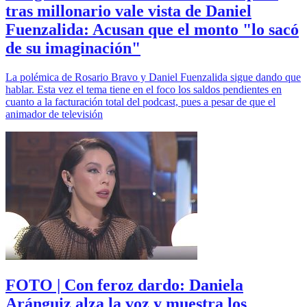
tras millonario vale vista de Daniel
Fuenzalida: Acusan que el monto "lo sacó
de su imaginación"
La polémica de Rosario Bravo y Daniel Fuenzalida sigue dando que
hablar. Esta vez el tema tiene en el foco los saldos pendientes en
cuanto a la facturación total del podcast, pues a pesar de que el
animador de televisión
FOTO | Con feroz dardo: Daniela
Aránguiz alza la voz y muestra los