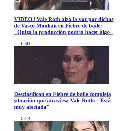
VIDEO | Vale Roth alzó la voz por dichos
de Vasco Moulian en Fiebre de baile:
"Quizá la producción podría hacer algo"
6541
Desclasifican en Fiebre de baile compleja
situación que atraviesa Vale Roth: "Está
muy afectada"
5814