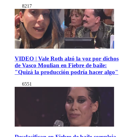
8217
VIDEO | Vale Roth alzó la voz por dichos
de Vasco Moulian en Fiebre de baile:
"Quizá la producción podría hacer algo"
6551
Desclasifican en Fiebre de baile compleja