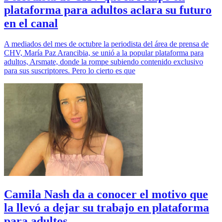
plataforma para adultos aclara su futuro
en el canal
A mediados del mes de octubre la periodista del área de prensa de
CHV, María Paz Arancibia, se unió a la popular plataforma para
adultos, Arsmate, donde la rompe subiendo contenido exclusivo
para sus suscriptores. Pero lo cierto es que
Camila Nash da a conocer el motivo que
la llevó a dejar su trabajo en plataforma
para adultos