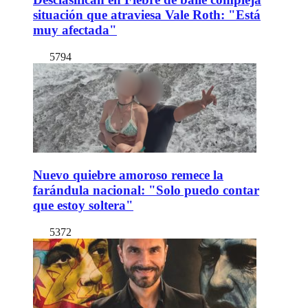
situación que atraviesa Vale Roth: "Está
muy afectada"
5794
Nuevo quiebre amoroso remece la
farándula nacional: "Solo puedo contar
que estoy soltera"
5372