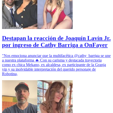
Destapan la reacción de Joaquín Lavín Jr.
por ingreso de Cathy Barriga a OnFayer
"Nos emociona anunciar que la multifacética @cathy_barriga se une
a nuestra plataforma 🔥 Con su carisma y destacada trayectoria
como ex chica Mekano, ex alcaldesa, ex participante de la Granja
vip y su inolvidable interpretación del querido personaje de
Robotina,