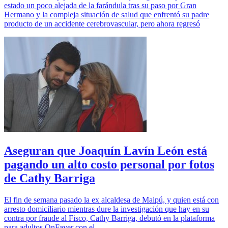
estado un poco alejada de la farándula tras su paso por Gran
Hermano y la compleja situación de salud que enfrentó su padre
producto de un accidente cerebrovascular, pero ahora regresó
Aseguran que Joaquín Lavín León está
pagando un alto costo personal por fotos
de Cathy Barriga
El fin de semana pasado la ex alcaldesa de Maipú, y quien está con
arresto domiciliario mientras dure la investigación que hay en su
contra por fraude al Fisco, Cathy Barriga, debutó en la plataforma
para adultos OnFayer con el