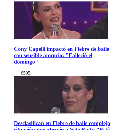
Cony Capelli impactó en Fiebre de baile
con sensible anuncio: "Falleció el
domingo"
6595
Desclasifican en Fiebre de baile compleja
situación que atraviesa Vale Roth: "Está