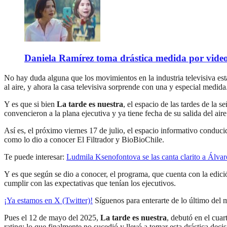
Daniela Ramírez toma drástica medida por video
No hay duda alguna que los movimientos en la industria televisiva est
al aire, y ahora la casa televisiva sorprende con una y especial medida
Y es que si bien
La tarde es nuestra
, el espacio de las tardes de la
convencieron a la plana ejecutiva y ya tiene fecha de su salida del aire
Así es, el próximo viernes 17 de julio, el espacio informativo conduc
como lo dio a conocer El Filtrador y BioBioChile.
Te puede interesar:
Ludmila Ksenofontova se las canta clarito a Álva
Y es que según se dio a conocer, el programa, que cuenta con la edici
cumplir con las expectativas que tenían los ejecutivos.
¡Ya estamos en X (Twitter)!
Síguenos para enterarte de lo último del
Pues el 12 de mayo del 2025,
La tarde es nuestra
, debutó en el cuar
rating; lo que finalmente no sucedió y llevó a tomar esta drástica decis