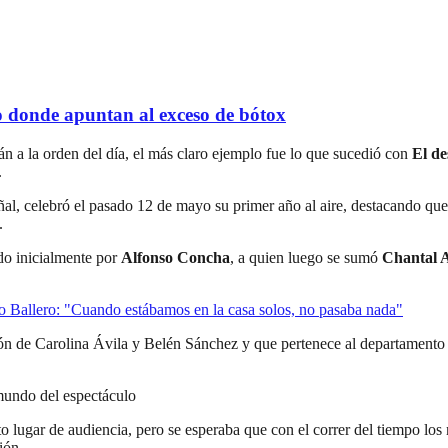
 donde apuntan al exceso de bótox
án a la orden del día, el más claro ejemplo fue lo que sucedió con
El de
.
 señal, celebró el pasado 12 de mayo su primer año al aire, destacando 
.
ido inicialmente por
Alfonso Concha
, a quien luego se sumó
Chantal A
ro Ballero: "Cuando estábamos en la casa solos, no pasaba nada"
ón de Carolina Ávila y Belén Sánchez y que pertenece al departamento d
 mundo del espectáculo
to lugar de audiencia, pero se esperaba que con el correr del tiempo los
ión.